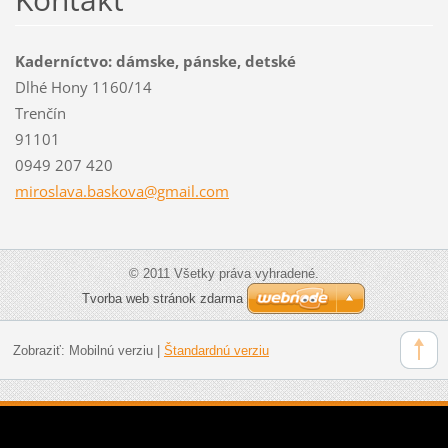
Kaderníctvo: dámske, pánske, detské
Dlhé Hony 1160/14
Trenčín
91101
0949 207 420
miroslav
a.baskov
a@gmail.
com
© 2011 Všetky práva vyhradené.
Tvorba web stránok zdarma
Zobraziť:
Mobilnú verziu
|
Štandardnú verziu